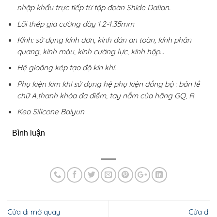
nhập khẩu trực tiếp từ tập đoàn Shide Dalian.
Lõi thép gia cường dày 1.2-1.35mm
Kính: sử dụng kính đơn, kính dán an toàn, kính phản
quang, kính màu, kính cường lực, kính hộp…
Hệ gioăng kép tạo độ kín khí.
Phụ kiện kim khí sử dụng hệ phụ kiện đồng bộ : bản lề
chữ A,thanh khóa đa điểm, tay nắm của hãng GQ, R
Keo Silicone Baiyun
Bình luận
Cửa đi mở quay
Cửa đi