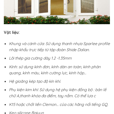
Vật liệu:
Khung và cánh cửa: Sử dụng thanh nhựa Sparlee profile
nhập khẩu trực tiếp từ tập đoàn Shide Dalian.
Lõi thép gia cường dày 1.2 -1.35mm
Kính: sử dụng kính đơn, kính dán an toàn, kính phản
quang, kính màu, kính cường lực, kính hộp…
Hệ gioăng kép tạo độ kín khí.
Phụ kiện kim khí: Sử dụng hệ phụ kiện đồng bộ : bản lề
chữ A,thanh khóa đa điểm, tay nắm. Có thể lựa c
K15 hoặc chốt liền Clemon… của các hãng nổi tiếng GQ.
Keo silicone Baiyun