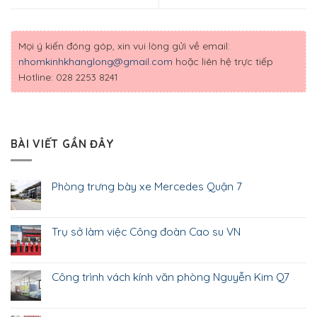
Mọi ý kiến đóng góp, xin vui lòng gửi về email:
nhomkinhkhanglong@gmail.com
hoặc liên hệ trực tiếp
Hotline:
028 2253 8241
BÀI VIẾT GẦN ĐÂY
Phòng trưng bày xe Mercedes Quận 7
Trụ sở làm việc Công đoàn Cao su VN
Công trình vách kính văn phòng Nguyễn Kim Q7