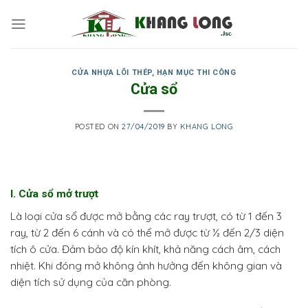
Skip
to
content
CỬA NHỰA LÕI THÉP
,
HẠN MỤC THI CÔNG
Cửa sổ
POSTED ON
27/04/2019
BY
KHANG LONG
I. Cửa sổ mở trượt
Là loại cửa sổ được mở bằng các ray trượt, có từ 1 đến 3
ray, từ 2 đến 6 cánh và có thể mở được từ ½ đến 2/3 diện
tích ô cửa. Đảm bảo độ kín khít, khả năng cách âm, cách
nhiệt. Khi đóng mở không ảnh hưởng đến không gian và
diện tích sử dụng của căn phòng.