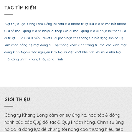
TAG TÌM KIẾM
Biệt thự ở Lạc Dương Lâm Đồng
bộ sofa
cửa nhôm trượt lùa
cửa sổ mở hất nhôm
Cửa sổ mở – quay
cửa sổ nhựa lõi thép
Cửa đi mở – quay
cửa đi nhựa lõi thép
Cửa
đi trượt – lùa
Cửa đi xếp – trượt
Giải pháp hạn chế thông tin bất động sản ảo
Hệ
lam chắn nắng
hệ mặt dựng alu
hệ thống khác
kính trang trí
mái che kính
mặt
dựng kính
Ngoại thất
nguyễn kim
Người Việt khắt khe hơn khi mua nhà
Nội
thất công trình
Phong thủy công trình
GIỚI THIỆU
Công ty Khang Long cảm ơn sự ủng hộ, hợp tác & đồng
hành của các Quý đối tác & Quý khách hàng. Chính sự ủng
hộ đó là động lực để chúng tôi nâng cao thương hiệu, tiếp