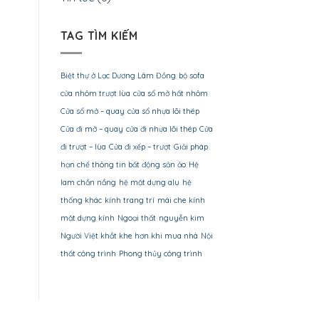
TAG TÌM KIẾM
Biệt thự ở Lạc Dương Lâm Đồng
bộ sofa
cửa nhôm trượt lùa
cửa sổ mở hất nhôm
Cửa sổ mở – quay
cửa sổ nhựa lõi thép
Cửa đi mở – quay
cửa đi nhựa lõi thép
Cửa
đi trượt – lùa
Cửa đi xếp – trượt
Giải pháp
hạn chế thông tin bất động sản ảo
Hệ
lam chắn nắng
hệ mặt dựng alu
hệ
thống khác
kính trang trí
mái che kính
mặt dựng kính
Ngoại thất
nguyễn kim
Người Việt khắt khe hơn khi mua nhà
Nội
thất công trình
Phong thủy công trình