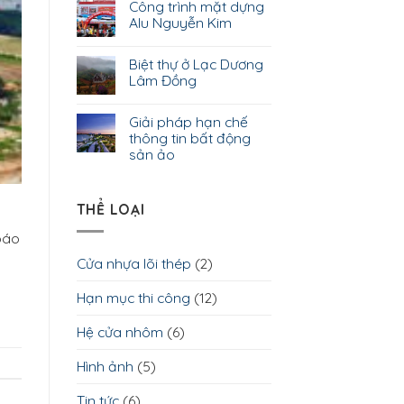
Công trình mặt dựng
Alu Nguyễn Kim
Biệt thự ở Lạc Dương
Lâm Đồng
Giải pháp hạn chế
thông tin bất động
sản ảo
THỂ LOẠI
báo
Cửa nhựa lõi thép
(2)
Hạn mục thi công
(12)
Hệ cửa nhôm
(6)
Hình ảnh
(5)
Tin tức
(6)