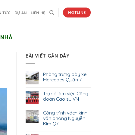
HOTLINE
N TỨC
DỰ ÁN
LIÊN HỆ
 NHÀ
BÀI VIẾT GẦN ĐÂY
Phòng trưng bày xe
Mercedes Quận 7
Trụ sở làm việc Công
đoàn Cao su VN
Công trình vách kính
văn phòng Nguyễn
Kim Q7