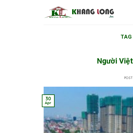
Skip
to
content
TAG
Người Việt
POS
30
Apr